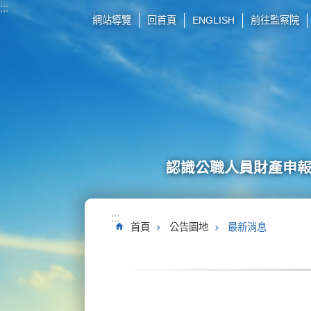
:::
跳到主要內容區塊
網站導覽
回首頁
ENGLISH
前往監察院
認識公職人員財產申
:::
首頁
公告園地
最新消息