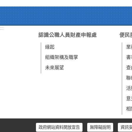
:::
認識公職人員財產申報處
便民
緣起
業
組織架構及職掌
書
未來展望
查
聯
活
意
相
政府網站資料開放宣告
無障礙說明
資訊