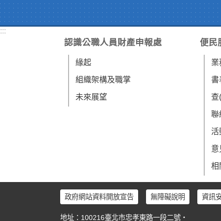
:::
認識公職人員財產申報處
便民
緣起
業
組織架構及職掌
書
未來展望
查
聯
活
意
相
政府網站資料開放宣告
無障礙說明
資訊
地址：100216臺北市忠孝東路一段二號‧