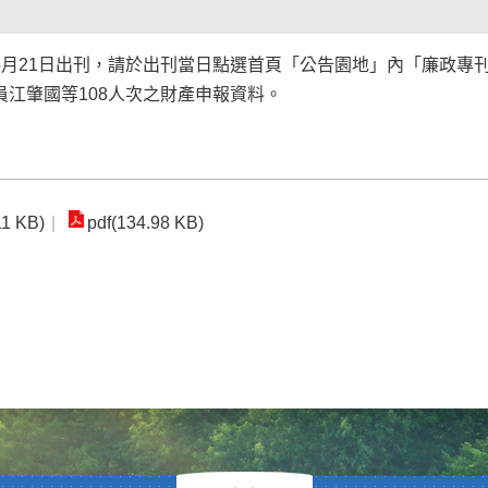
)年5月21日出刊，請於出刊當日點選首頁「公告園地」內「廉政
江肇國等108人次之財產申報資料。
11 KB)
pdf(134.98 KB)