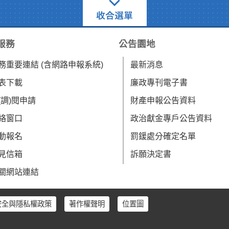
服務
公告園地
務重要連結 (含網路申報系統)
最新消息
表下載
廉政專刊電子書
(調)閱申請
財產申報公告資料
絡窗口
政治獻金專戶公告資料
動報名
罰鍰處分確定名單
見信箱
訴願決定書
關網站連結
安全與隱私權政策
著作權聲明
位置圖