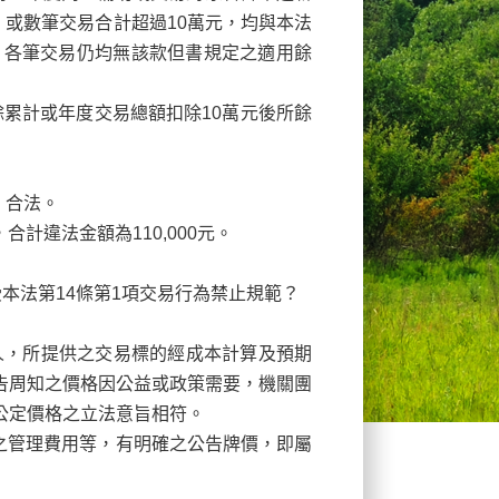
，或數筆交易合計超過10萬元，均與本法
元，各筆交易仍均無該款但書規定之適用餘
餘累計或年度交易總額扣除10萬元後所餘
元，合法。
，合計違法金額為110,000元。
本法第14條第1項交易行為禁止規範？
人，所提供之交易標的經成本計算及預期
告周知之價格因公益或政策需要，機關團
公定價格之立法意旨相符。
之管理費用等，有明確之公告牌價，即屬