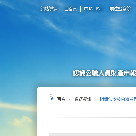
:::
跳到主要內容區塊
網站導覽
回首頁
ENGLISH
前往監察院
認識公職人員財產申
:::
首頁
業務資訊
相關法令及函釋意