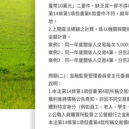
臺幣10萬元」二要件，缺乏其一即不得
第14條第1項但書第6款要件不符，縱
地。
2.
上開違法總額之計算，係以機關與關
金額計算。
案例1
：同一年度關係人交易每次 5,00
案例2
：同一年度關係人交易4筆，分別為8,
案例3
：同一年度關係人交易4筆，分別為8,0
問題(
二)：金融監督管理委員會主任委
說明：
1.
本法第14
條第1項但書第4款所稱交
獲利後將價格公告周知，非因不同交易
體對特定身分（例如員工、老人、學生
2.
公職人員購買所監督之公營銀行之金
本法第14
條第1項但書第4款所稱交易