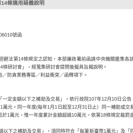
14條適用疑義說明
06010號函
迴避法第14
條規定之認知，本部廉政署前函請中央機關邀集各
14條研討會」，經蒐集研討會提問後擬具旨揭說明。
站／防貪業務專區／利益衝突／函釋項下。
款「一定金額以下之補助及交易」，依行政院107年12月10日公
1萬元。同一年度(每年1月1日起至12月31日止）同一補助或交
於1萬元，惟一年度累計金額超過10萬元，依第18條規定裁罰
金額以下之補助及交易」，須同時符合「每筆新臺幣1萬元」及「