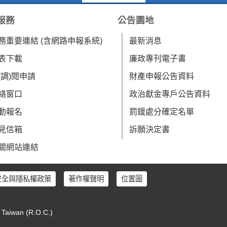
服務
公告園地
務重要連結 (含網路申報系統)
最新消息
表下載
廉政專刊電子書
(調)閱申請
財產申報公告資料
絡窗口
政治獻金專戶公告資料
動報名
罰鍰處分確定名單
見信箱
訴願決定書
關網站連結
安全與隱私權政策
著作權聲明
位置圖
, Taiwan (R.O.C.)