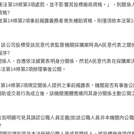
衝法第18條第3項處罰，並不影響其投標廠商資格。」，則關係
資格?
第14
條第2項事前揭露義務者喪失補助資格，則僅須依本法第1
，該公司投標受該民意代表監督機關採購案時為A民意代表之關
程序?
關係人，自應依法據實表明身分關係，然若A民意代表在採購案
法第14條第2項辦理事後公開。
法第14條第2項規定關係人提供之事前揭露表，機關是否有事後
補助或交易行為成立後，該機關團體應連同其身分關係主動公開
表如明顯可見其誤認公職人員定義(如該公職人員非本機關內公職
？
明顯可識別其非本法所稱公職人員或其關係人，縱投標廠商提供