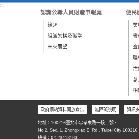
:::
認識公職人員財產申報處
便民
緣起
業
組織架構及職掌
書
未來展望
查
聯
活
意
相
政府網站資料開放宣告
無障礙說明
資訊
地址：100216臺北市忠孝東路一段二號‧
No.2, Sec. 1, Zhongxiao E. Rd., Taipei City 100216
總機：02-23413183