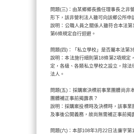
問題(
三)：由某鄉鄉長擔任理事長之非
形下，該非營利法人雖可向該鄉公所申
說明：公職人員之關係人雖符合本法第1
第6條規定自行迴避。
問題(
四)：「私立學校」是否屬本法第
說明：本法施行細則第18
條第2項規定
定，各級、各類私立學校之設立，除法
法人。
問題(
五)：採購案決標前事業團體尚非
團體補正事前揭露表？
說明：採購案投標時及決標時，該事業
及事後公開義務，故尚無需補正事前揭
問題(
六)：本部108年3月22日法廉字