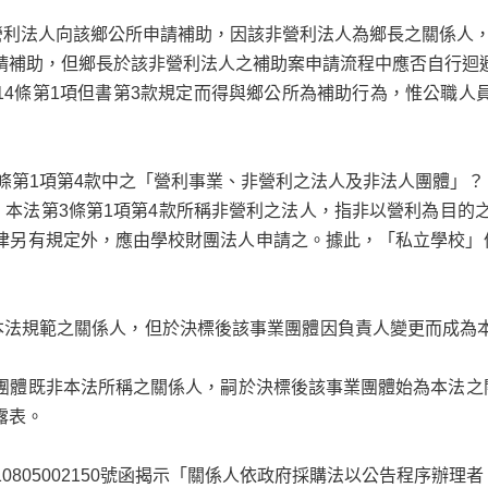
營利法人向該鄉公所申請補助，因該非營利法人為鄉長之關係人，
請補助，但鄉長於該非營利法人之補助案申請流程中應否自行迴
4
條第1項但書第3款規定而得與鄉公所為補助行為，惟公職人
3條第1項第4款中之「營利事業、非營利之法人及非法人團體」？
，本法第3條第1項第4款所稱非營利之法人，指非以營利為目的
律另有規定外，應由學校財團法人申請之。據此，「私立學校」係
本法規範之關係人，但於決標後該事業團體因負責人變更而成為
團體既非本法所稱之關係人，嗣於決標後該事業團體始為本法之
露表。
第10805002150號函揭示「關係人依政府採購法以公告程序辦