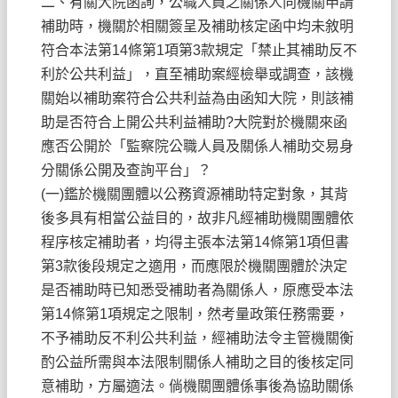
二、有關大院函詢，公職人員之關係人向機關申請
補助時，機關於相關簽呈及補助核定函中均未敘明
符合本法第14條第1項第3款規定「禁止其補助反不
利於公共利益」，直至補助案經檢舉或調查，該機
關始以補助案符合公共利益為由函知大院，則該補
助是否符合上開公共利益補助?大院對於機關來函
應否公開於「監察院公職人員及關係人補助交易身
分關係公開及查詢平台」？
(一)鑑於機關團體以公務資源補助特定對象，其背
後多具有相當公益目的，故非凡經補助機關團體依
程序核定補助者，均得主張本法第14條第1項但書
第3款後段規定之適用，而應限於機關團體於決定
是否補助時已知悉受補助者為關係人，原應受本法
第14條第1項規定之限制，然考量政策任務需要，
不予補助反不利公共利益，經補助法令主管機關衡
酌公益所需與本法限制關係人補助之目的後核定同
意補助，方屬適法。倘機關團體係事後為協助關係