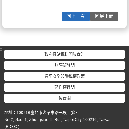
回上一頁
回最上面
:::
政府網站資料開放宣告
無障礙說明
資訊安全與隱私權政策
著作權聲明
位置圖
地址：100216臺北市忠孝東路一段二號‧
No.2, Sec. 1, Zhongxiao E. Rd., Taipei City 100216, Taiwan
(R.O.C.)