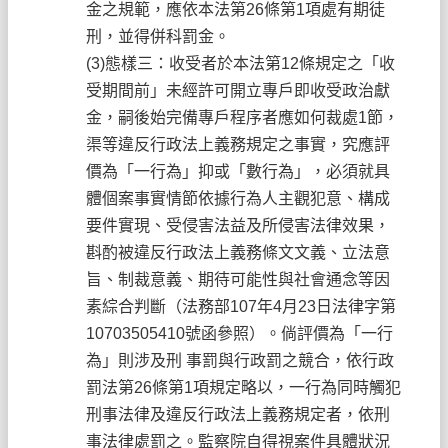
金之規範，應依本法第26條第1項處有期徒
刑，並得併科罰金。
(3)態樣三：收受者於本法第12條規定之「收
受期間前」未經許可開立專戶即收受政治獻
金，嗣後始完備專戶程序者應如何裁處1節，
渠等違反行政法上義務規定之事實，究應評
價為「一行為」抑或「數行為」，必須就具
體個案事實情節依據行為人主觀犯意、構成
要件實現、受侵害法益及所侵害法律效果，
斟酌被違反行政法上義務條文文義、立法意
旨、制裁意義、期待可能性與社會通念等因
素綜合判斷（法務部107年4月23日法律字第
10703505410號函參照）。倘評價為「一行
為」則涉及刑 事罰與行政罰之競合，依行政
罰法第26條第1項規定略以，一行為同時觸犯
刑事法律及違反行政法上義務規定者，依刑
事法律處罰之。監察院自得視案件具體狀況