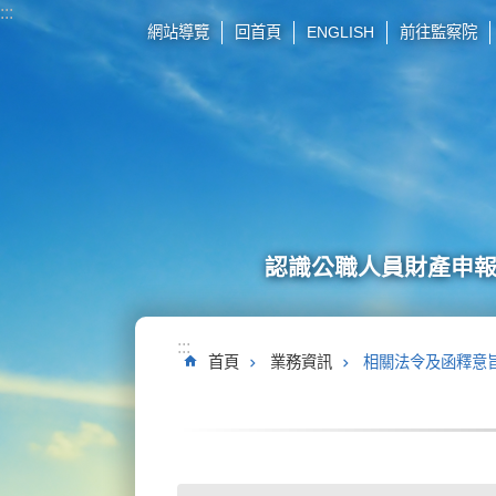
:::
跳到主要內容區塊
網站導覽
回首頁
ENGLISH
前往監察院
認識公職人員財產申
:::
首頁
業務資訊
相關法令及函釋意