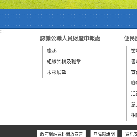
:::
認識公職人員財產申報處
便民
緣起
業
組織架構及職掌
書
未來展望
查
聯
活
意
相
政府網站資料開放宣告
無障礙說明
資訊