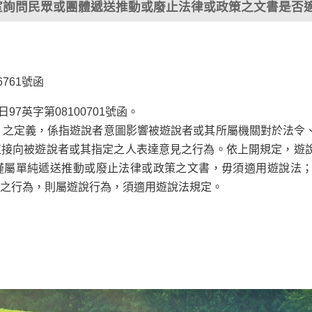
室詢問民眾或團體遞送推動或廢止法律或政策之文書是否
6761號函
97英字第08100701號函。
」之定義，係指遊說者意圖影響被遊說者或其所屬機關對於法令
直接向被遊說者或其指定之人表達意見之行為。依上開規定，遊
僅屬單純遞送推動或廢止法律或政策之文書，毋須適用遊說法
之行為，則屬遊說行為，須適用遊說法規定。