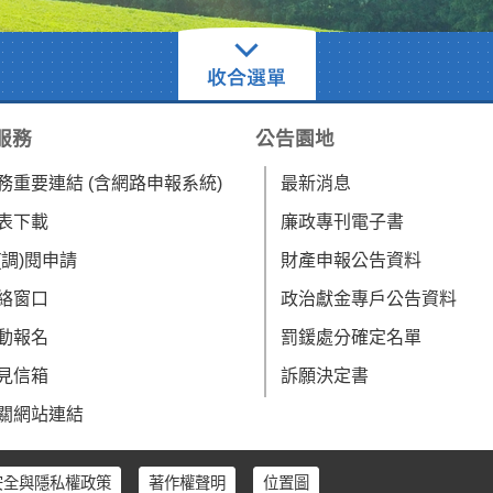
服務
公告園地
務重要連結 (含網路申報系統)
最新消息
表下載
廉政專刊電子書
(調)閱申請
財產申報公告資料
絡窗口
政治獻金專戶公告資料
動報名
罰鍰處分確定名單
見信箱
訴願決定書
關網站連結
安全與隱私權政策
著作權聲明
位置圖