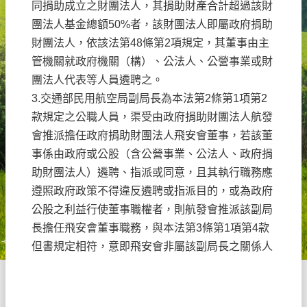
同捐助成立之財團法人，其捐助財產合計超過該財
團法人基金總額50%者，該財團法人即屬政府捐助
財團法人，依該法第48條第2項規定，其董事由主
管機關就政府機關（構）、公法人、公營事業或財
團法人代表等人員遴聘之。
3.交通部民用航空局副局長為本法第2條第1項第2
款規定之公職人員，渠受由政府捐助財團法人航發
會推派擔任政府捐助財團法人飛安會董事，若該董
事係由政府或公股（含公營事業、公法人、政府捐
助財團法人）遴聘、指派或同意，且其執行職務應
遵照政府政策不得違反遴聘或指派目的，或為政府
公股之利益行使董事職權者，則航發會推派該副局
長擔任飛安會董事職務，與本法第3條第1項第4款
但書規定相符，意即飛安會非屬該副局長之關係人