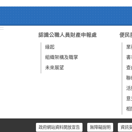
:::
認識公職人員財產申報處
便民
緣起
業
組織架構及職掌
書
未來展望
查
聯
活
意
相
政府網站資料開放宣告
無障礙說明
資訊