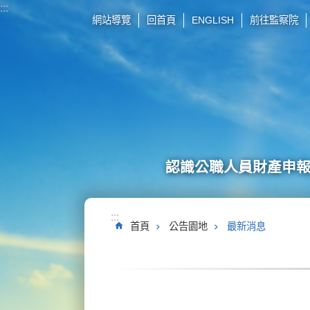
:::
跳到主要內容區塊
網站導覽
回首頁
ENGLISH
前往監察院
認識公職人員財產申
:::
首頁
公告園地
最新消息