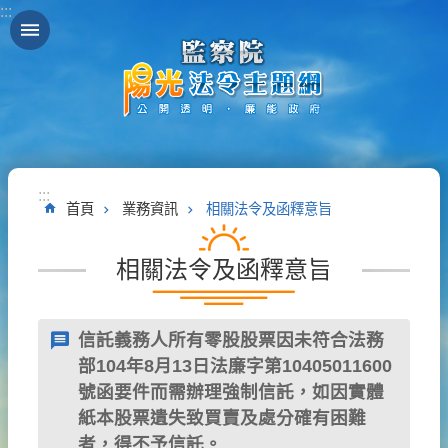
:::
跳到主要內容區塊
:::
首頁
業務資訊
相關法令及函釋意旨
相關法令及函釋意旨
信託義務人所有零股股票因未符合法務
部104年8月13日法廉字第10405011600
號函要件而需辦理強制信託，如因實體
紙本股票遺失致買賣及處分確有困難
者，得不予信託。