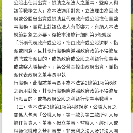
公股出任其出資、捐助之私法人之董事、監察人與
該等職務之人」為本法適用對象，立法理由為因政
府或公股曾出資或捐助且代表政府或公股擔任董監
事職務，實質上對該私法人有影響力，有納入本法
規範對象之必要。復按本法施行細則第5條規定
「所稱代表政府或公股，指由政府或公股遴聘、指
派或同意，且其執行職務應遵照政府政策不得違反
遴聘或指派目的，或為政府或公股之利益行使董事
或監察人職權者。」某公營金控由政府出資，並指
派代表政府之董事長甲執
行職務，此際該董事長甲為本法第2條第1項第6款
之適用對象，其執行職務應遵照政府政策不得違反
指派目的，或為政府公股之利益行使董事職權。
（三）查本法第3條第1項第4款規定，公職人員之
關係人包含「公職人員、第一款與第二款所列人員
擔任負責人、董事、獨立董事、監察人、經理人或
相類似職務之營利事業、非營利之法人及非法人團