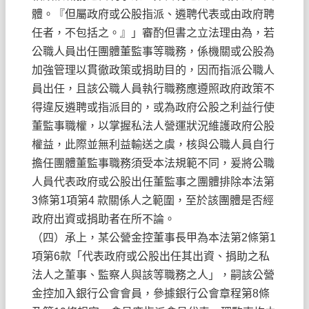
體。『但屬政府或公股指派、遴聘代表或由政府聘
任者，不包括之。』」審酌但書之立法理由為，若
公職人員出任團體董監事等職務，係機關或公股為
加強管理以貫徹政策或捐助目的，因而指派公職人
員出任，且該公職人員執行職務應遵照政府政策不
得違反遴聘或指派目的，或為政府公股之利益行使
董監事職權，以掌握私法人營運狀況維護政府公股
權益，此際並無利益輸送之虞，核與公職人員自行
擔任團體董監事職務須受本法規範不同，爰將公職
人員代表政府或公股出任董監事之團體排除本法第
3條第1項第4 款關係人之範圍，至於該團體是否經
政府出資或捐助者在所不論。
（四）承上，某公營金控董事長甲為本法第2條第1
項第6款「代表政府或公股出任其出資、捐助之私
法人之董事、監察人與該等職務之人」，嗣該公營
金控加入銀行公會會員，參據銀行公會章程第8條