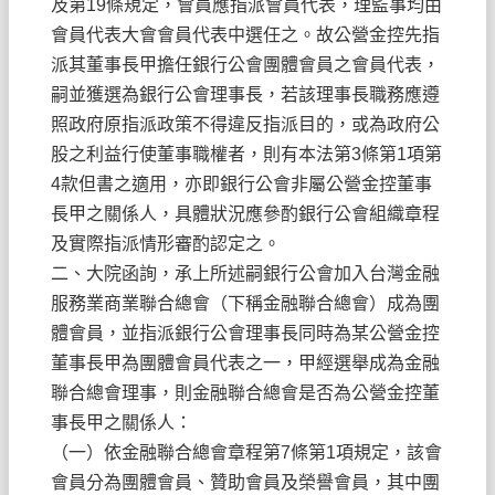
及第19條規定，會員應指派會員代表，理監事均由
會員代表大會會員代表中選任之。故公營金控先指
派其董事長甲擔任銀行公會團體會員之會員代表，
嗣並獲選為銀行公會理事長，若該理事長職務應遵
照政府原指派政策不得違反指派目的，或為政府公
股之利益行使董事職權者，則有本法第3條第1項第
4款但書之適用，亦即銀行公會非屬公營金控董事
長甲之關係人，具體狀況應參酌銀行公會組織章程
及實際指派情形審酌認定之。
二、大院函詢，承上所述嗣銀行公會加入台灣金融
服務業商業聯合總會（下稱金融聯合總會）成為團
體會員，並指派銀行公會理事長同時為某公營金控
董事長甲為團體會員代表之一，甲經選舉成為金融
聯合總會理事，則金融聯合總會是否為公營金控董
事長甲之關係人：
（一）依金融聯合總會章程第7條第1項規定，該會
會員分為團體會員、贊助會員及榮譽會員，其中團