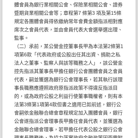
體會員為銀行業相關公會、保險業相關公會、證券
暨期貨業相關公會等；章程第7 條第3 項及第15條
規定各團體會員得依繳納常年會費金額指派相對應
席次之會員代表，並由會員代表大會選舉選出理、
監事。
（二）承前，某公營金控董事長甲為本法第2條第1
項第6款「代表政府或公股出任其出資、捐助之私
法人之董事、監察人與該等職務之人」，該公營金
控先指派其董事長甲擔任銀行公會團體會員之會員
代表，嗣並獲選為銀行公會理事長，若其執行該理
事長職務應遵照政府原指派政策不得違反指派目
的，或為政府公股之利益行使董事職權者，則有本
法第3條第1項第4款但書之適用已如前述，銀行公
會嗣依金融聯合總會章程規定加入團體會員，銀行
公會遂指派公會理事長甲擔任會員代表，並獲選為
金融聯合總會理事，若甲擔任代表公股之銀行公會
理事長職務後，為協力落實政府金融政策因而需附