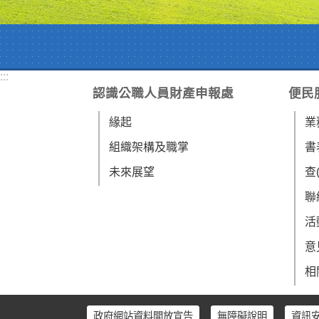
:::
認識公職人員財產申報處
便民
緣起
業
組織架構及職掌
書
未來展望
查
聯
活
意
相
政府網站資料開放宣告
無障礙說明
資訊