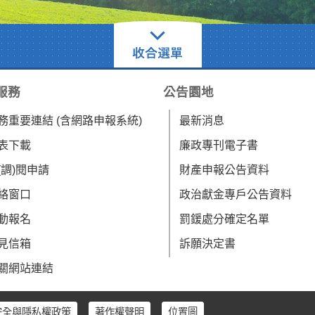
服務
公告園地
務重要連結 (含網路申報系統)
最新消息
表下載
廉政專刊電子書
(調)閱申請
財產申報公告資料
絡窗口
政治獻金專戶公告資料
動報名
罰鍰處分確定名單
見信箱
訴願決定書
關網站連結
安全與隱私權政策
著作權聲明
位置圖