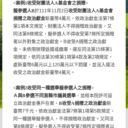
<
案例
1
收受財團法人
A
基金會之捐贈
>
擬參選人
B
於
111
年
11
月
2
日
收受財團法人
A
基金會
捐贈之政治獻金
新臺幣
4
萬元，依政治獻金法第
7
條
第
1
項本文規定，財團法人不得捐贈政治獻金，又
同法第
8
條規定，擬參選人不得收受第
7
條所定捐贈
者以外對象之政治獻金。
B
收受
A
捐贈之政治獻
金，未依限辦理返還或繳庫，違反同法第
15
條第
1
項規定，依同法第
30
條第
1
項第
4
款及第
2
項規定，
處新臺幣
6
萬元以上
120
萬元以下罰鍰，並沒入違法
收受之政治獻金新臺幣
4
萬元。
<
案例
2
收受同一種選舉擬參選人之捐贈
>
Ａ與
B
參選不同直轄市議員選舉
，並經本院許可設
立政治獻金專戶在案，
B
收受
A
捐贈之政治獻金
新
臺幣
7
千元，依政治獻金法第
7
條第
1
項第
5
款規定，
同一種選舉擬參選人，不得捐贈政治獻金。又同法
第
8
條規定，擬參選人不得收受第
7
條所定捐贈者以