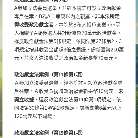
A
參加立法委員選舉，並經本院許可設立政治獻金
專戶在案。
B
為
A
二等親以內之親屬，
非本法所定
得收受政治獻金者
，本院於
B
私人帳戶查獲
○○○
等
人捐贈予
A
擬參選人共計新臺幣
70
萬元政治獻金，
違反政治獻金法第
5
條規定，依同法第
27
條第
2
、
3
項規定按其收受金額處
3
倍之罰鍰，處新臺幣
210
萬
元，並沒入違法收受之政治獻金新臺幣
70
萬元。
政治獻金法案例（第
11
條第
1
項）
Ａ參加立法委員選舉，經本院許可設立政治獻金專
戶在案。Ａ收受Ｂ捐贈政治獻金新臺幣
10
萬元，
未
開立收據
，違反政治獻金法第
11
條第
1
項規定，依
同法第
30
條第
1
項第
2
款規定，處新臺幣
6
萬元以上
120
萬元以下罰鍰。
政治獻金法案例（第
15
條第
1
項）