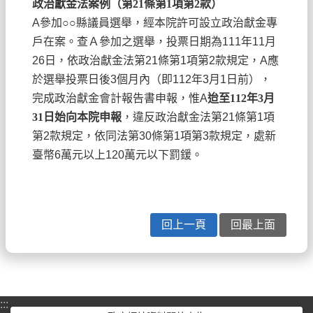
政治獻金法案例（第
21
條第
1
項第
2
款）
A
參加
○○
縣議員選舉，經本院許可設立政治獻金專
戶在案。查Ａ參加之選舉，投票日期為
111
年
11
月
26
日，依政治獻金法第
21
條第
1
項第
2
款規定，
A
應
於選舉投票日後
3
個月內（即
112
年
3
月
1
日前），
完成政治獻金會計報告書申報，惟
A
迨至
112
年
3
月
31
日始向本院申報
，違反政治獻金法第
21
條第
1
項
第
2
款規定，依同法第
30
條第
1
項第
3
款規定，處新
臺幣
6
萬元以上
120
萬元以下罰鍰。
回上一頁
回最上面
:::