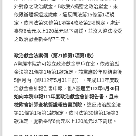
外對象之政治獻金。
B
收受
A
捐贈之政治獻金，未
依限辦理返還或繳庫，違反同法第
15
條第
1
項規
定，依同法第
30
條第
1
項第
4
款及第
2
項規定，處新
臺幣
6
萬元以上
120
萬元以下罰鍰，並沒入違法收受
之政治獻金新臺幣
7
千元。
政治獻金法案例（第
21
條第
1
項第
1
款）
A
黨經本院許可設立政治獻金專戶在案，依政治獻
金法第
21
條第
1
項第
1
款規定，該黨應於年度結束後
5
個月內（即
112
年
5
月
31
日前），完成
111
年度政
治獻金會計報告書申報，惟
A
黨
遲至
112
年
6
月
30
日
始向本院申報
111
年度政治獻金會計報告書，且未
檢附會計師查核簽證報告書到院
，違反政治獻金法
第
21
條第
1
項第
1
款規定，依同法第
30
條第
1
項第
3
款規定，處新臺幣
6
萬元以上
120
萬元以下罰鍰。