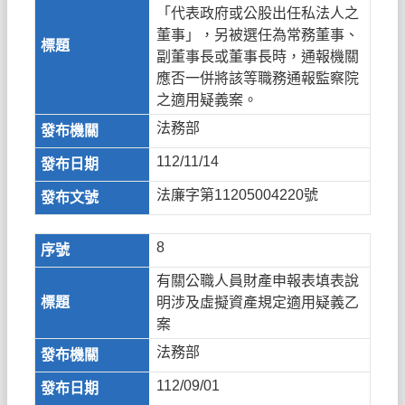
「代表政府或公股出任私法人之
董事」，另被選任為常務董事、
副董事長或董事長時，通報機關
應否一併將該等職務通報監察院
之適用疑義案。
法務部
112/11/14
法廉字第11205004220號
8
有關公職人員財產申報表填表說
明涉及虛擬資產規定適用疑義乙
案
法務部
112/09/01