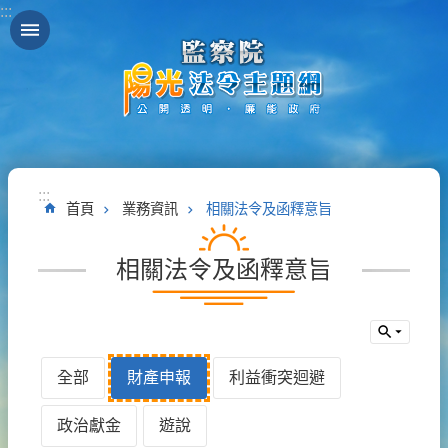
:::
跳到主要內容區塊
:::
首頁
業務資訊
相關法令及函釋意旨
相關法令及函釋意旨
全部
財產申報
利益衝突迴避
政治獻金
遊說