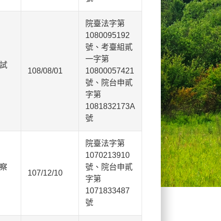
院臺法字第
1080095192
號、考臺組貳
一字第
試
108/08/01
10800057421
號、院台申貳
字第
1081832173A
號
院臺法字第
1070213910
察
號、院台申貳
107/12/10
字第
1071833487
號