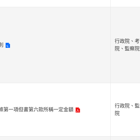
行政院、考
則
院、監察院
行政院、監
條第一項但書第六款所稱一定金額
院