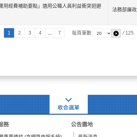
運用經費補助要點」適用公職人員利益衝突迴避
法務部廉政
1
2
3
4
...
7
每頁筆數
/
125
服務
公告園地
務重要連結 (含網路申報系統)
最新消息