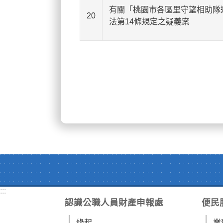
有關「桃園市各區里守望相助隊
20
法第14條規定之疑義案
:::
認識公職人員財產申報處
便民
緣起
業