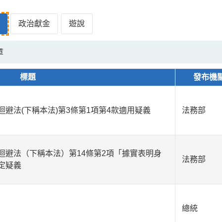
政治獻金
遊說
章
標題
發布機
避法(下稱本法)第3條第1項第4款適用疑義
法務部
迴避法（下稱本法）第14條第2項「據實表明身
法務部
定疑義
總統