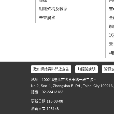
組織架構及職掌
書
未來展望
查
聯
活
意
相
政府網站資料開放宣告
無障礙說明
資訊
地址：100216臺北市忠孝東路一段二號‧
No.2, Sec. 1, Zhongxiao E. Rd., Taipei City 100216
總機：02-23413183
更新日期
115-08-08
瀏覽人次
123148