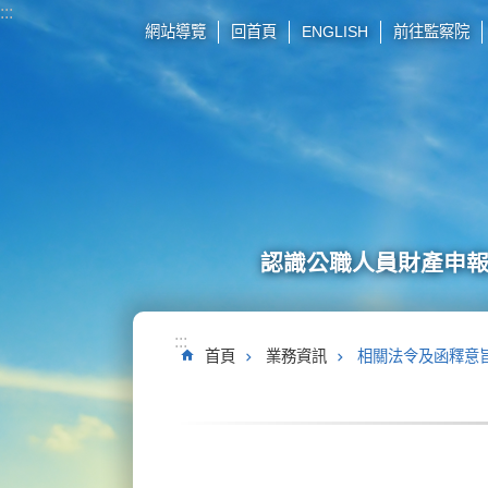
:::
跳到主要內容區塊
網站導覽
回首頁
ENGLISH
前往監察院
認識公職人員財產申
:::
首頁
業務資訊
相關法令及函釋意